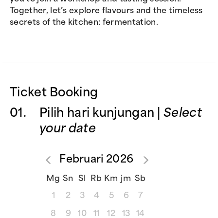
Together, let’s explore flavours and the timeless
secrets of the kitchen: fermentation.
Ticket Booking
01.
Pilih hari kunjungan |
Select
your date
Februari
2026
Mg
Sn
Sl
Rb
Km
jm
Sb
1
2
3
4
5
6
7
8
9
10
11
12
13
14