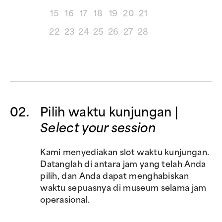
15
16
17
18
19
20
21
22
23
24
25
26
27
28
02.
Pilih waktu kunjungan |
Select your session
Kami menyediakan
slot waktu kunjungan.
Datanglah di antara jam yang telah Anda
pilih, dan Anda dapat menghabiskan
waktu sepuasnya di museum selama jam
operasional.